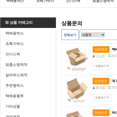
택배용박스
초특가박스
인디스팩
맞춤소량제작
상품 카테고리
상품문의
택배용박스
전체보기
초특가박스
답변완료
택
인디스팩
202
신소진
맞춤소량제작
내용보기
칼라박스제작
답변완료
꼭
주문형박스
202
홍성철
택배용봉투
내용보기
기타상품
답변완료
박
개인결제