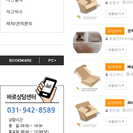
202
정동수
재고박스
내용보기
제작/견적문의
답변완료
견
로얄인터내셔
내용보기
답변완료
배
2
피스하나
내용보기
답변완료
40
202
한민정
내용보기