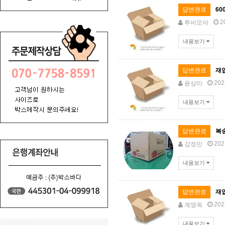
답변완료
60
2
투비모아
내용보기
답변완료
재
202
윤상미
내용보기
답변완료
복
202
강정민
내용보기
답변완료
재
202
계영옥
내용보기