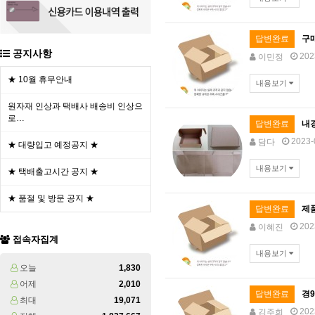
답변완료
구
공지사항
202
이민정
★ 10월 휴무안내
내용보기
원자재 인상과 택배사 배송비 인상으
로…
답변완료
내
2023-
담다
★ 대량입고 예정공지 ★
내용보기
★ 택배출고시간 공지 ★
★ 품절 및 방문 공지 ★
답변완료
제
202
이혜진
접속자집계
내용보기
오늘
1,830
어제
2,010
답변완료
경9
최대
19,071
202
김주희