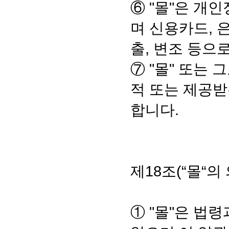
⑥ "몰"은 개
며 신용카드, 
출, 변조 등으
⑦ "몰" 또는
적 또는 제공받
합니다.
제18조(“몰“의
① "몰"은 법