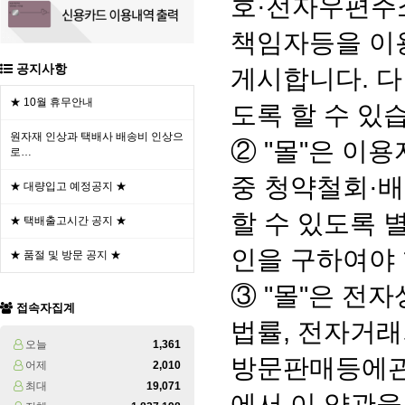
호·전자우편주
책임자등을 이용
공지사항
게시합니다. 다
★ 10월 휴무안내
도록 할 수 있
원자재 인상과 택배사 배송비 인상으
② "몰"은 이
로…
중 청약철회·
★ 대량입고 예정공지 ★
할 수 있도록 
★ 택배출고시간 공지 ★
인을 구하여야 
★ 품절 및 방문 공지 ★
③ "몰"은 
접속자집계
법률, 전자거
오늘
1,361
방문판매등에관
어제
2,010
최대
19,071
에서 이 약관을