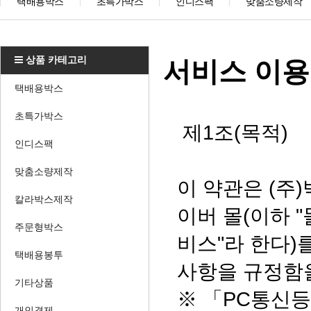
택배용박스
초특가박스
인디스팩
맞춤소량제작
상품 카테고리
서비스 이
택배용박스
초특가박스
​ 제1조(목적)
인디스팩
맞춤소량제작
이 약관은 (주
칼라박스제작
이버 몰(이하 
주문형박스
비스"라 한다)
택배용봉투
사항을 규정함
기타상품
※ 「PC통신등
개인결제